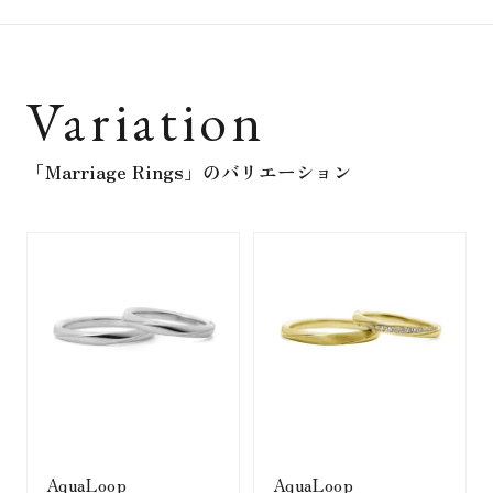
Variation
「Marriage Rings」
のバリエーション
AquaLoop
AquaLoop