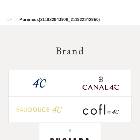
TOP
Pureness(211922843908_211922842960)
Brand