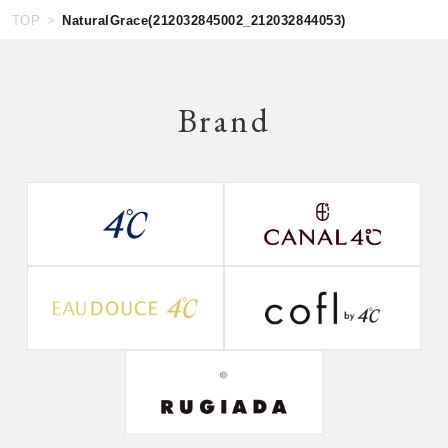
TOP
NaturalGrace(212032845002_212032844053)
Brand