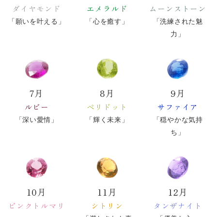
ダイヤモンド
エメラルド
ムーンストーン
「願いを叶える」
「心を癒す」
「洗練された魅
力」
7月
8月
9月
ルビー
ペリドット
サファイア
「深い愛情」
「輝く未来」
「穏やかな気持
ち」
10月
11月
12月
ピンクトルマリ
シトリン
タンザナイト