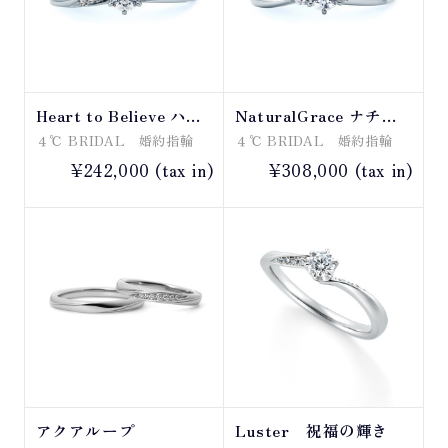
Heart to Believe ハー
NaturalGrace ナチュ
トトゥビリーブ
ラルグレース
４℃ BRIDAL 婚約指輪
４℃ BRIDAL 婚約指輪
¥242,000 (tax in)
¥308,000 (tax in)
アクアループ
Luster 祝福の輝き