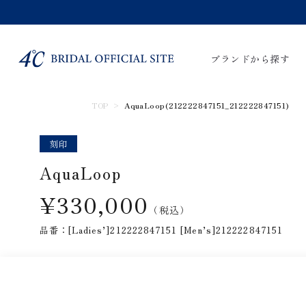
ブランドから探す
TOP
AquaLoop(212222847151_212222847151)
すべてのアイテム
婚約指輪
結婚指
刻印
AquaLoop
¥330,000
（税込）
品番：[Ladies’]212222847151 [Men’s]212222847151