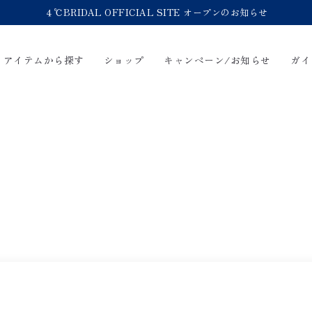
４℃BRIDAL OFFICIAL SITE オープンのお知らせ
アイテムから探す
ショップ
キャンペーン/お知らせ
ガイ
輪
Online Shop
Bridal Jewelry
ショッピングガイド
永久保証
FAQ
ブライダルサービス
ブライダルリングの選び方