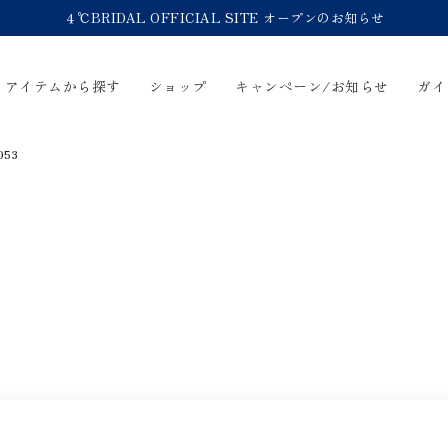
４℃BRIDAL OFFICIAL SITE オープンのお知らせ
アイテムから探す
ショップ
キャンペーン/お知らせ
ガイ
053
輪
Online Shop
Bridal Jewelry
ショッピングガイド
永久保証
FAQ
ブライダルサービス
ブライダルリングの選び方