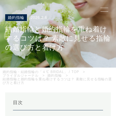
婚約指輪
2026.2.6
結婚指輪と婚約指輪を重ね着け
するコツは？ 素敵に見せる指輪
の選び方と着け方
婚約指輪・結婚指輪の「４℃ BRIDAL」 / TOP
ブライダルジャーナル
婚約指輪
結婚指輪と婚約指輪を重ね着けするコツは？ 素敵に見せる指輪の選
び方と着け方
目次