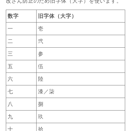
改ざん防止のため旧字体（大字）を使います。
数字
旧字体（大字）
一
壱
二
弐
三
参
五
伍
六
陸
七
漆／柒
八
捌
九
玖
十
拾