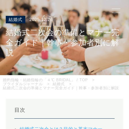
結婚式
2025.12.26
結婚式二次会の準備とマナー完
全ガイド｜幹事・参加者別に解
説
婚約指輪・結婚指輪の「４℃ BRIDAL」 / TOP
ブライダルジャーナル
結婚式
結婚式二次会の準備とマナー完全ガイド｜幹事・参加者別に解説
目次