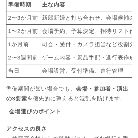
準備時期
主な内容
2〜3か月前
新郎新婦と打ち合わせ、会場候補の
1〜2か月前
会場予約、予算決定、招待リスト作
1か月前
司会・受付・カメラ担当など役割分
2〜3週間前
ゲーム内容・景品手配・進行表作成
当日
会場設営、受付準備、進行管理
準備期間が短い場合でも、
会場・参加者・演出
の3要素
を優先的に整えると混乱を防げます。
会場選びのポイント
アクセスの良さ