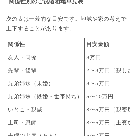
関係性別のご祝儀相場早見表
次の表は一般的な目安です。地域や家の考えで
上下することがあります。
関係性
目安金額
友人・同僚
3万円
先輩・後輩
2〜3万円（親しさ
兄弟姉妹（未婚）
3〜5万円
兄弟姉妹（既婚・世帯持ち）
5〜10万円
いとこ・親戚
3〜5万円（親密度
上司・恩師
3〜5万円（主賓な
夫婦で出席（友人）
5〜7万円