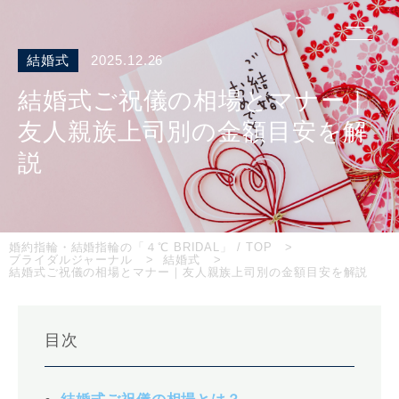
結婚式
2025.12.26
結婚式ご祝儀の相場とマナー｜
友人親族上司別の金額目安を解
説
婚約指輪・結婚指輪の「４℃ BRIDAL」 / TOP
ブライダルジャーナル
結婚式
結婚式ご祝儀の相場とマナー｜友人親族上司別の金額目安を解説
目次