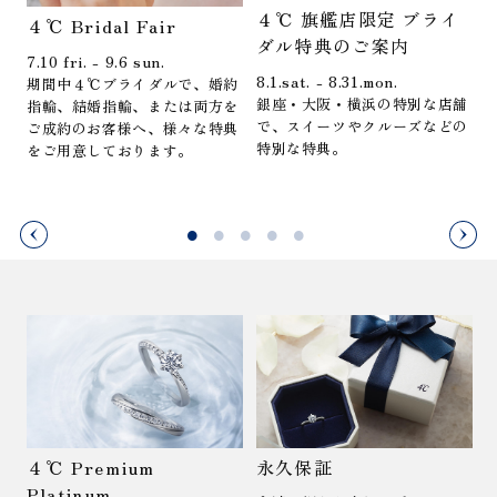
４℃ 旗艦店限定 ブライ
４℃ Bridal Fair
ダル特典のご案内
7.10 fri. - 9.6 sun.
8.1.sat. - 8.31.mon.
期間中４℃ブライダルで、婚約
銀座・大阪・横浜の特別な店舗
指輪、結婚指輪、または両方を
5
で、スイーツやクルーズなどの
ご成約のお客様へ、様々な特典
特別な特典。
をご用意しております。
４℃ Premium
永久保証
A
Platinum