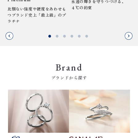
永遠の輝きを守りつづける、
４
４℃の約束
比類ない強度や硬度をあわせも
つブランド史上「最上級」のプ
ラチナ
Brand
ブランドから探す