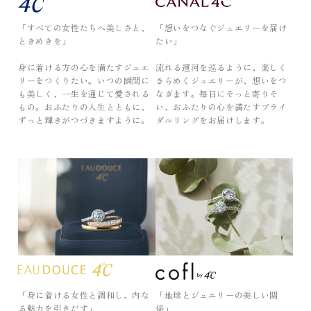
「すべての女性たちへ美しさと、
「想いをつなぐジュエリーを届け
ときめきを」
たい」
身に着ける方の心を満たすジュエ
流れる運河を巡るように、楽しく
リーをつくりたい。いつの瞬間に
きらめくジュエリーが、想いをつ
も美しく、一生を通じて愛される
なぎます。毎日にそっと寄りそ
もの。おふたりの人生とともに、
い、おふたりの心を満たすブライ
ずっと輝きがつづきますように。
ダルリングをお届けします。
「身に着ける女性と調和し、内な
「地球とジュエリーの美しい関
る魅力を引きだす」
係」