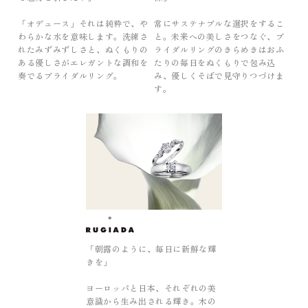
「オデュース」それは純粋で、や
常にサステナブルな選択をするこ
わらかな水を意味します。洗練さ
と。未来への美しさをつなぐ、ブ
れたみずみずしさと、ぬくもりの
ライダルリングのきらめきはおふ
ある優しさがエレガントな調和を
たりの毎日をぬくもりで包み込
奏でるブライダルリング。
み、優しくそばで見守りつづけま
す。
「朝露のように、毎日に新鮮な輝
きを」
ヨーロッパと日本、それぞれの美
意識から生み出される輝き。木の