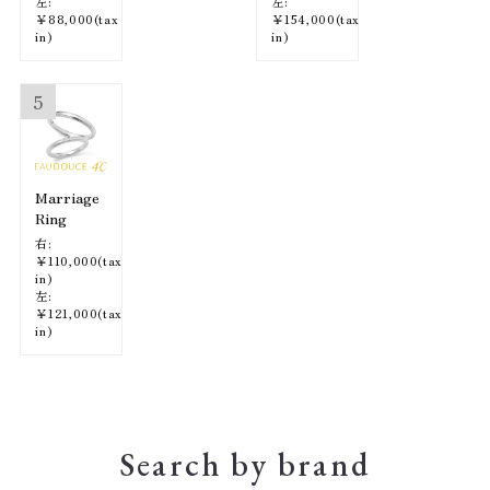
左:
左:
￥88,000(tax
￥154,000(tax
in)
in)
5
Marriage
Ring
右:
￥110,000(tax
in)
左:
￥121,000(tax
in)
Search by brand