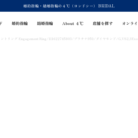
婚約指輪・結婚指輪の４℃（ヨンドシー） BRIDAL
ド
婚約指輪
結婚指輪
About ４℃
店舗を探す
オンライ
リング Engagement Ring/111622745803/プラチナ950/ダイヤモンド/G,VS2,3Excell