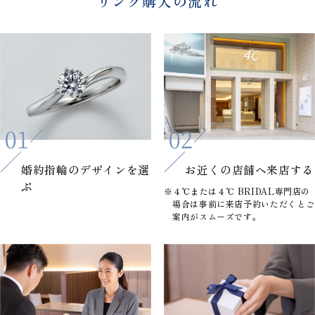
リング購入の流れ
婚約指輪の
デザインを選
お近くの店舗へ
来店する
ぶ
※４℃または４℃ BRIDAL専門店の
場合は事前に来店予約いただくとご
案内がスムーズです。