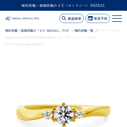
婚約指輪・結婚指輪の４℃（ヨンドシー） BRIDAL
商品検索
来店予約
婚約指輪・結婚指輪の「４℃ BRIDAL」TOP
婚約指輪一覧
アクアクラウン
Aqua Crown/111822743022/K18イエローゴールド/ダイヤモン
ド/G,VS2,Excellent(H&C)