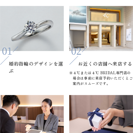
婚約指輪の
デザインを選
お近くの店舗へ
来店する
ぶ
※４℃または４℃ BRIDAL専門店の
場合は事前に来店予約いただくとご
案内がスムーズです。