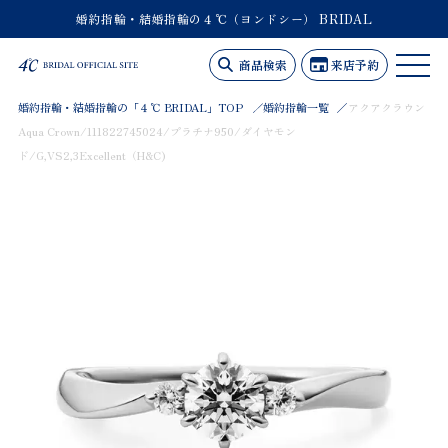
婚約指輪・結婚指輪の４℃（ヨンドシー） BRIDAL
商品検索
来店予約
婚約指輪・結婚指輪の「４℃ BRIDAL」TOP
婚約指輪一覧
アクアクラウン
Aqua Crown/111822745024/プラチナ950/ダイヤモン
ド/G,VS2,3Excellent（H&C)