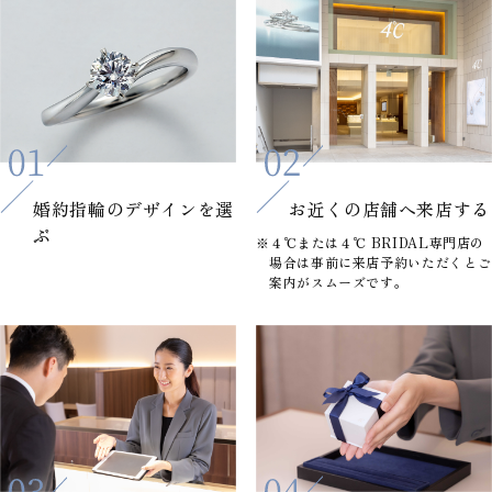
婚約指輪の
デザインを選
お近くの店舗へ
来店する
ぶ
※４℃または４℃ BRIDAL専門店の
場合は事前に来店予約いただくとご
案内がスムーズです。