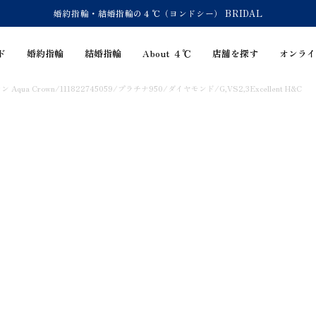
婚約指輪・結婚指輪の４℃（ヨンドシー） BRIDAL
ド
婚約指輪
結婚指輪
About ４℃
店舗を探す
オンライ
Aqua Crown/111822745059/プラチナ950/ダイヤモンド/G,VS2,3Excellent H&C