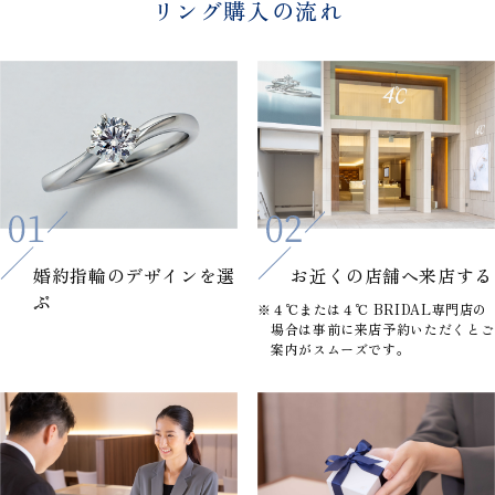
リング購入の流れ
婚約指輪の
デザインを選
お近くの店舗へ
来店する
ぶ
※４℃または４℃ BRIDAL専門店の
場合は事前に来店予約いただくとご
案内がスムーズです。