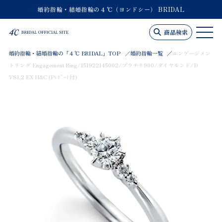
婚約指輪・結婚指輪の４℃（ヨンドシー） BRIDAL
商品検索
婚約指輪・結婚指輪の「４℃ BRIDAL」TOP
婚約指輪一覧
エンゲージメン
トリング Engagement Ring/151922145002/プラチナ900/ダイヤモンド/D
VS1,2 EX H&C (Pﾚﾎﾟｰﾄ付)