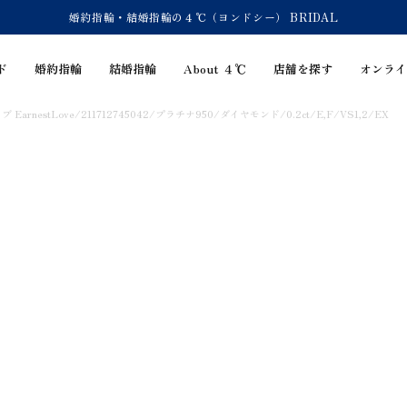
婚約指輪・結婚指輪の４℃（ヨンドシー） BRIDAL
ド
婚約指輪
結婚指輪
About ４℃
店舗を探す
オンライ
EarnestLove/211712745042/プラチナ950/ダイヤモンド/0.2ct/E,F/VS1,2/EX