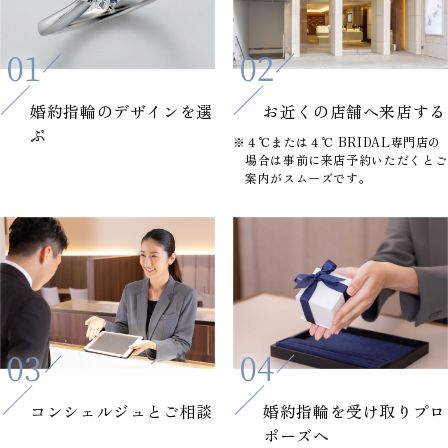
婚約指輪の
デザインを選
お近くの店舗へ
来店する
ぶ
※４℃または４℃ BRIDAL専門店の
場合は事前に来店予約いただくとご
案内がスムーズです。
コンシェルジュと
ご相談
婚約指輪を
受け取りプロ
ポーズへ