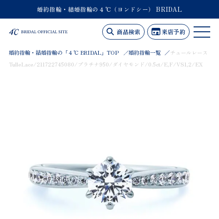
婚約指輪・結婚指輪の４℃（ヨンドシー） BRIDAL
商品検索
来店予約
婚約指輪・結婚指輪の「４℃ BRIDAL」TOP
婚約指輪一覧
チュールレース
TulleLace/211722745080/プラチナ950/ダイヤモンド/0.5ct/E,F/VS1,2/EX