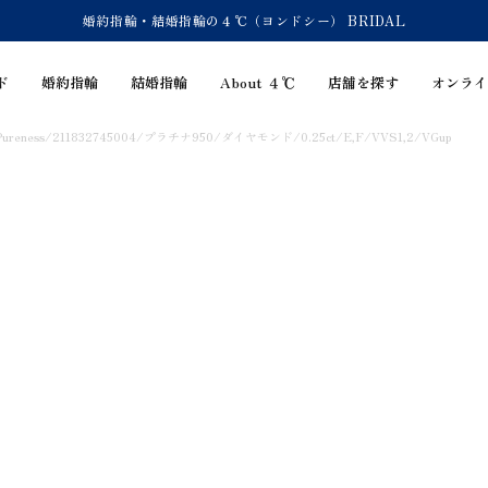
婚約指輪・結婚指輪の４℃（ヨンドシー） BRIDAL
ド
婚約指輪
結婚指輪
About ４℃
店舗を探す
オンライ
reness/211832745004/プラチナ950/ダイヤモンド/0.25ct/E,F/VVS1,2/VGup