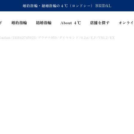
婚約指輪・結婚指輪の４℃（ヨンドシー） BRIDAL
ド
婚約指輪
結婚指輪
About ４℃
店舗を探す
オンライ
ndant/211842745023/プラチナ950/ダイヤモンド/0.2ct/E,F/VS1,2/EX