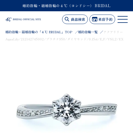
婚約指輪・結婚指輪の４℃（ヨンドシー） BRIDAL
商品検索
来店予約
婚約指輪・結婚指輪の「４℃ BRIDAL」TOP
婚約指輪一覧
アクアリリー
AquaLily/212142745002/プラチナ950/ダイヤモンド/0.15ct/E,F/VS1,2/EX