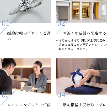
婚約指輪の
デザインを選
お近くの店舗へ
来店する
ぶ
※４℃または４℃ BRIDAL専門店の
場合は事前に来店予約いただくとご
案内がスムーズです。
コンシェルジュと
ご相談
婚約指輪を
受け取りプロ