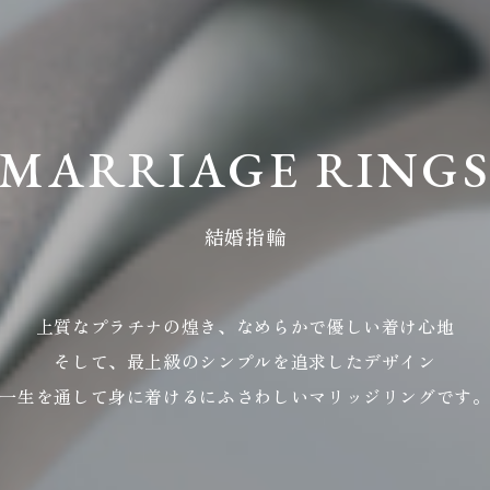
MARRIAGE RING
結婚指輪
上質なプラチナの煌き、
なめらかで優しい着け心地
そして、最上級のシンプルを
追求したデザイン
一生を通して身に着けるに
ふさわしいマリッジリングです