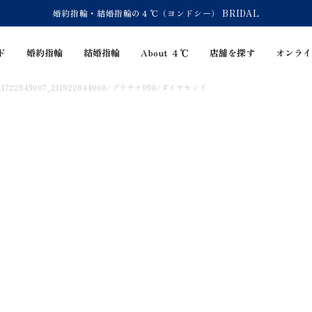
婚約指輪・結婚指輪の４℃（ヨンドシー） BRIDAL
ド
婚約指輪
結婚指輪
About ４℃
店舗を探す
オンライ
/211722845007_211922844068/プラチナ950/ダイヤモンド