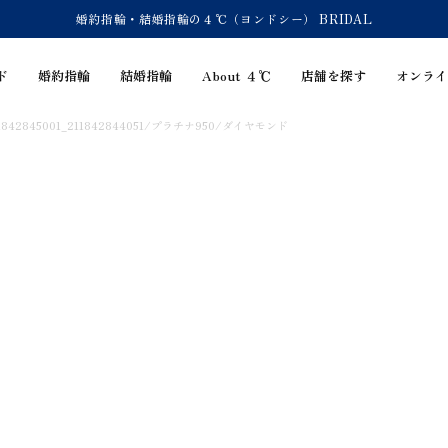
婚約指輪・結婚指輪の４℃（ヨンドシー） BRIDAL
ド
婚約指輪
結婚指輪
About ４℃
店舗を探す
オンライ
211842845001_211842844051/プラチナ950/ダイヤモンド