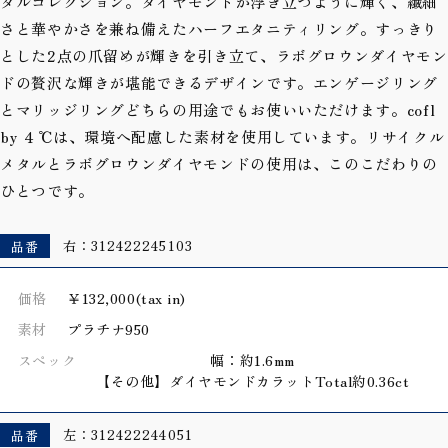
ダルコレクション。ダイヤモンドが浮き立つように輝く、繊細
さと華やかさを兼ね備えたハーフエタニティリング。すっきり
とした2点の爪留めが輝きを引き立て、ラボグロウンダイヤモン
ドの贅沢な輝きが堪能できるデザインです。エンゲージリング
とマリッジリングどちらの用途でもお使いいただけます。cofl
by ４℃は、環境へ配慮した素材を使用しています。リサイクル
メタルとラボグロウンダイヤモンドの使用は、このこだわりの
ひとつです。
品番
右：312422245103
価格
￥132,000(tax in)
素材
プラチナ950
スペック
幅：約1.6mm
【その他】ダイヤモンドカラットTotal約0.36ct
品番
左：312422244051