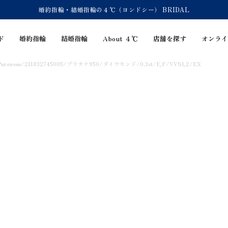
婚約指輪・結婚指輪の４℃（ヨンドシー） BRIDAL
ド
婚約指輪
結婚指輪
About ４℃
店舗を探す
オンライ
reness/211832745005/プラチナ950/ダイヤモンド/0.3ct/E,F/VVS1,2/EX