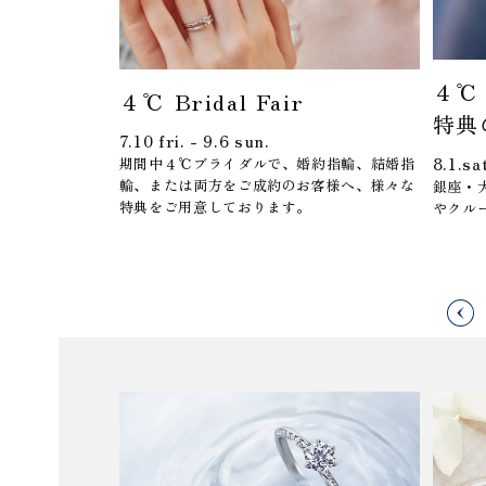
４℃
４℃ Bridal Fair
特典
7.10 fri. - 9.6 sun.
8.1.sa
期間中４℃ブライダルで、婚約指輪、結婚指
輪、または両方をご成約のお客様へ、様々な
銀座・
特典をご用意しております。
やクル