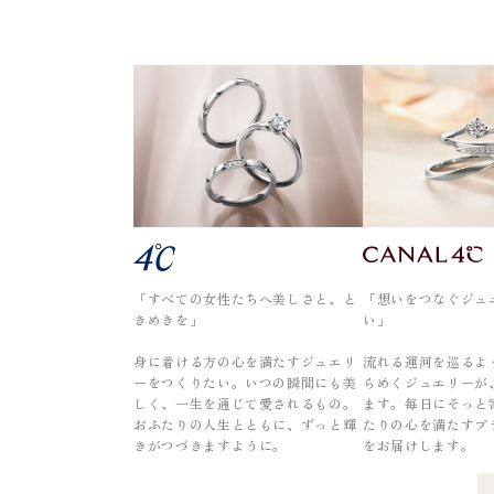
「すべての女性たちへ美しさと、と
「想いをつなぐジュ
きめきを」
い」
身に着ける方の心を満たすジュエリ
流れる運河を巡るよ
ーをつくりたい。いつの瞬間にも美
らめくジュエリーが
しく、一生を通じて愛されるもの。
ます。毎日にそっと
おふたりの人生とともに、ずっと輝
たりの心を満たすブ
きがつづきますように。
をお届けします。