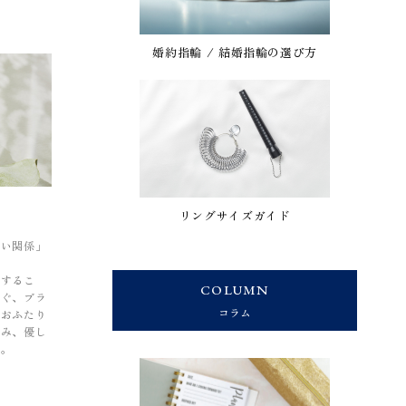
婚約指輪 / 結婚指輪の選び方
リングサイズガイド
しい関係」
をするこ
COLUMN
なぐ、ブラ
コラム
はおふたり
込み、優し
す。