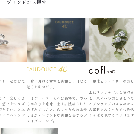
ブランドから探す
エリーを届けた
「身に着ける女性と調和し、内なる
「地球とジュエリーの美
魅力を引きだす」
常にサステナブルな選択
うに、楽しくき
「オデュース」それは純粋で、やわ
と。未来への美しさをつ
、想いをつなぎ
らかな水を意味します。洗練された
イダルリングのきらめき
寄りそい、おふ
みずみずしさと、ぬくもりのある優
の毎日をぬくもりで包み
ライダルリング
しさがエレガントな調和を奏でるブ
くそばで見守りつづけま
ライダルリング。