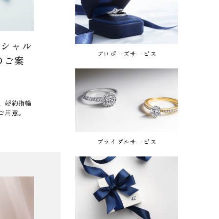
CANAL ４℃ Special Day
ペシャル
CANAL 
プロポーズサービス
のご案
8.6 thu. - 8.16 sun.
6.26 fri.
憧れのブライダルリングに、あなただけの物
語を。
期間中にご
プレゼント
、婚約指輪
ご用意。
ブライダルサービス