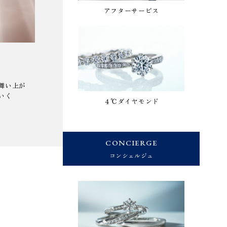
アフターサービス
Aqua Loop
Aqua C
ブランドの想いを体現した
一粒のしず
50周年を記念するブライダルリング
奇跡を形に
舞い上が
いく
４℃ダイヤモンド
CONCIERGE
コンシェルジュ