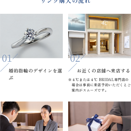
リング購入の流れ
婚約指輪の
デザインを選
お近くの店舗へ
来店する
ぶ
※４℃または４℃ BRIDAL専門店の
場合は事前に来店予約いただくとご
案内がスムーズです。