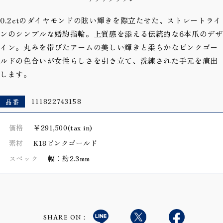
0.2ctのダイヤモンドの眩い輝きを際立たせた、ストレートライ
ンのシンプルな婚約指輪。上質感を添える伝統的な6本爪のデザ
イン。丸みを帯びたアームの美しい輝きと柔らかなピンクゴー
ルドの色合いが女性らしさを引き立て、洗練された手元を演出
します。
品番
111822743158
価格
￥291,500(tax in)
素材
K18ピンクゴールド
スペック
幅：約2.3mm
SHARE ON：