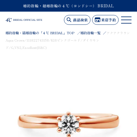
婚約指輪・結婚指輪の４℃（ヨンドシー） BRIDAL
商品検索
来店予約
婚約指輪・結婚指輪の「４℃ BRIDAL」TOP
婚約指輪一覧
アクアクラウン
Aqua Crown/111822743158/K18ピンクゴールド/ダイヤモン
ド/G,VS2,Excellent(H&C)