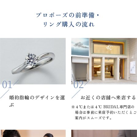
プロポーズの前準備・
リング購入の流れ
婚約指輪の
デザインを選
お近くの店舗へ
来店する
ぶ
※４℃または４℃ BRIDAL専門店の
場合は事前に来店予約いただくとご
案内がスムーズです。