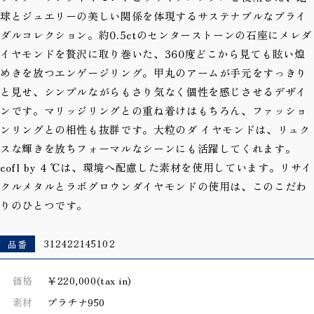
球とジュエリーの美しい関係を体現するサステナブルなブライ
ダルコレクション。約0.5ctのセンターストーンの石座にメレダ
イヤモンドを贅沢に取り巻いた、360度どこから見ても眩い煌
めきを放つエンゲージリング。甲丸のアームが手元をすっきり
と見せ、シンプルながらもさり気なく個性を感じさせるデザイ
ンです。マリッジリングとの重ね着けはもちろん、ファッショ
ンリングとの相性も抜群です。大粒のダ イヤモンドは、リュク
スな輝きを放ちフォーマルなシーンにも活躍してくれます。
cofl by ４℃は、環境へ配慮した素材を使用しています。リサイ
クルメタルとラボグロウンダイヤモンドの使用は、このこだわ
りのひとつです。
品番
312422145102
価格
￥220,000(tax in)
素材
プラチナ950