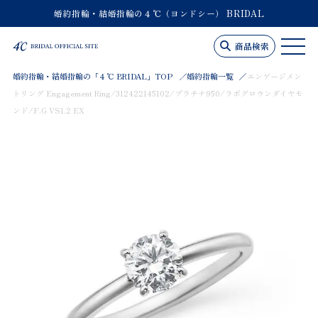
婚約指輪・結婚指輪の４℃（ヨンドシー） BRIDAL
商品検索
婚約指輪・結婚指輪の「４℃ BRIDAL」TOP
婚約指輪一覧
エンゲージメン
トリング Engagement Ring/312422145102/プラチナ950/ラボグロウンダイヤモ
ンド/F.G VS1.2 EX