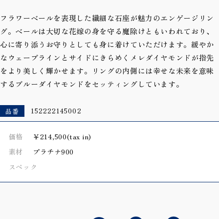
フラワーベールを表現した繊細な石座が魅力のエンゲージリン
グ。ベールは大切な花嫁の身を守る魔除けともいわれており、
心に寄り添うお守りとしても身に着けていただけます。緩やか
なウェーブラインとサイドにきらめくメレダイヤモンドが指先
をより美しく輝かせます。リングの内側には幸せな未来を意味
するブルーダイヤモンドをセッティングしています。
品番
152222145002
価格
￥214,500(tax in)
素材
プラチナ900
スペック