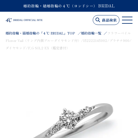
婚約指輪・結婚指輪の４℃（ヨンドシー） BRIDAL
商品検索
婚約指輪・結婚指輪の「４℃ BRIDAL」TOP
婚約指輪一覧
フラワーベイル
Flower Vail（リング内側ブルーダイヤモンド付）/152222145002/プラチナ900/
ダイヤモンド/F,G SI1,2 EX（鑑定書付）