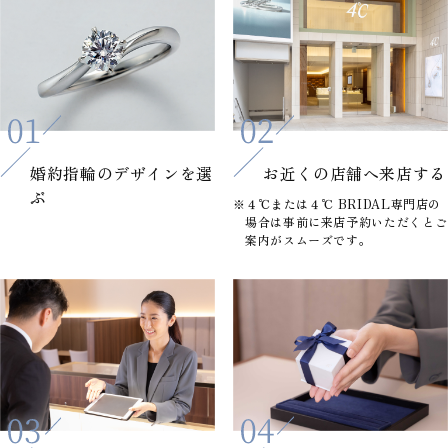
婚約指輪の
デザインを選
お近くの店舗へ
来店する
ぶ
※４℃または４℃ BRIDAL専門店の
場合は事前に来店予約いただくとご
案内がスムーズです。