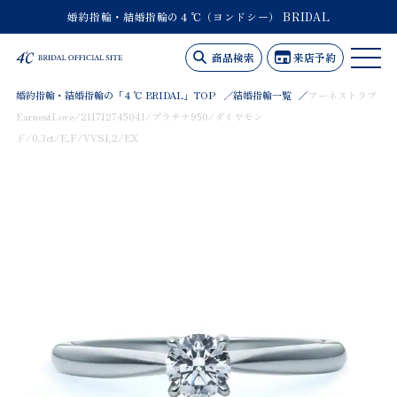
婚約指輪・結婚指輪の４℃（ヨンドシー） BRIDAL
商品検索
来店予約
婚約指輪・結婚指輪の「４℃ BRIDAL」TOP
結婚指輪一覧
アーネストラブ
EarnestLove/211712745041/プラチナ950/ダイヤモン
ド/0.3ct/E,F/VVS1,2/EX