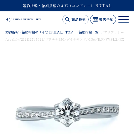
婚約指輪・結婚指輪の４℃（ヨンドシー） BRIDAL
商品検索
来店予約
婚約指輪・結婚指輪の「４℃ BRIDAL」TOP
結婚指輪一覧
アクアリリー
AquaLily/212112745021/プラチナ950/ダイヤモンド/0.3ct/E,F/VVS1,2/EX