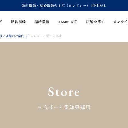
婚約指輪・結婚指輪の４℃（ヨンドシー） BRIDAL
ド
婚約指輪
結婚指輪
About ４℃
店舗を探す
オンライ
り扱い店舗のご案内
ららぽーと愛知東郷店
Store
ららぽーと愛知東郷店