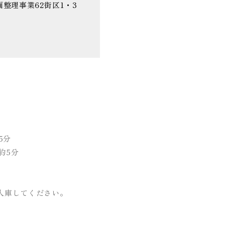
整理事業62街区1・3
5分
約5分
入庫してください。