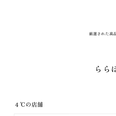
厳選された高
らら
４℃の店舗