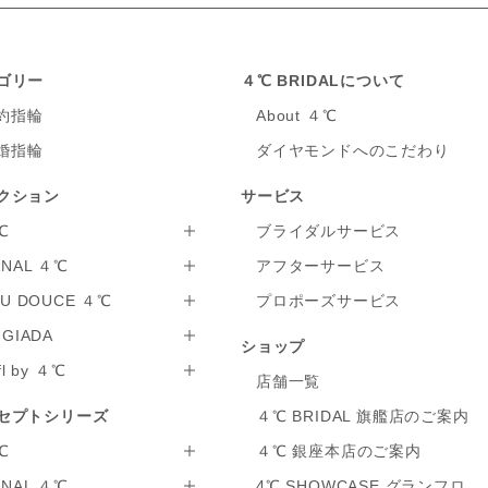
ゴリー
４℃ BRIDALについて
約指輪
About ４℃
婚指輪
ダイヤモンドへのこだわり
クション
サービス
℃
ブライダルサービス
ANAL ４℃
アフターサービス
AU DOUCE ４℃
プロポーズサービス
GIADA
ショップ
fl by ４℃
店舗一覧
セプトシリーズ
４℃ BRIDAL 旗艦店のご案内
℃
４℃ 銀座本店のご案内
ANAL ４℃
4℃ SHOWCASE グランフロ