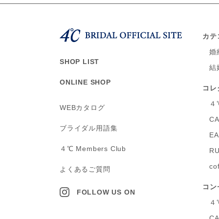
カテ
婚
SHOP LIST
結
ONLINE SHOP
コレ
４
WEBカタログ
C
ブライダル用語集
E
４℃ Members Club
RU
co
よくあるご質問
コン
FOLLOW US ON
４
C