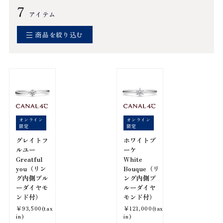
7
アイテム
商品を絞り込む
オンライン
オンライン
限定
限定
グレイトフ
ホワイトブ
ルユー
ーケ
Greatful
White
you（リン
Bouque（リ
グ内側ブル
ング内側ブ
ーダイヤモ
ルーダイヤ
ンド付）
モンド付）
￥93,500(tax
￥121,000(tax
in)
in)