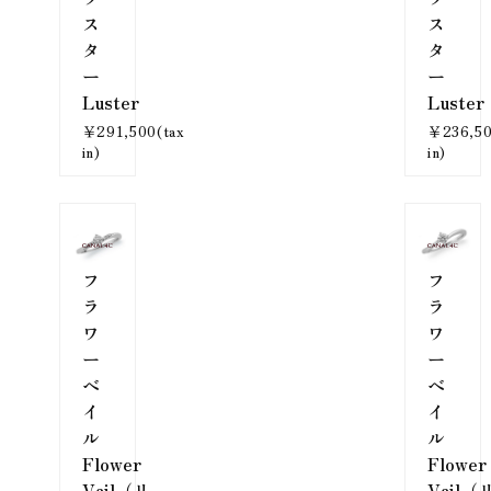
ス
ス
タ
タ
ー
ー
Luster
Luster
￥291,500(tax
￥236,50
in)
in)
フ
フ
ラ
ラ
ワ
ワ
ー
ー
ベ
ベ
イ
イ
ル
ル
Flower
Flower
Vail（リ
Vail（