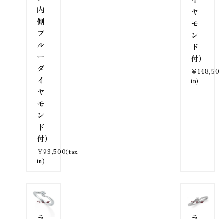
内
ヤ
側
モ
ブ
ン
ル
ド
ー
付）
ダ
￥148,50
イ
in)
ヤ
モ
ン
ド
付）
￥93,500(tax
in)
ラ
ラ