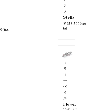
テ
ラ
Stella
￥258,500(tax
in)
0(tax
フ
ラ
ワ
ー
ベ
イ
ル
Flower
リ
Vail（リ