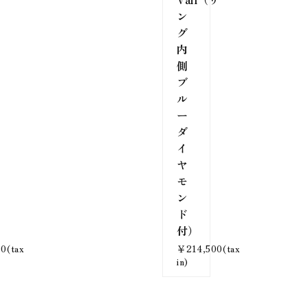
ン
グ
内
側
ブ
ル
ー
ダ
イ
ヤ
モ
ン
ド
付）
0(tax
￥214,500(tax
in)