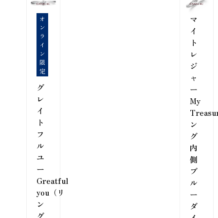
マ
オ
ン
イ
ラ
ト
イ
レ
ン
限
ジ
定
ャ
グ
ー
レ
My
イ
Treas
ト
ン
フ
グ
ル
内
ユ
側
ー
ブ
Greatful
ル
you（リ
ー
ン
ダ
グ
イ