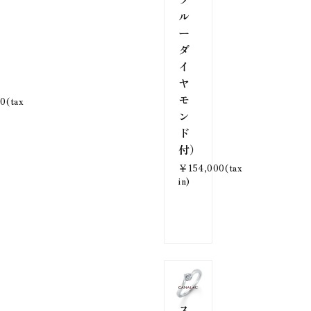
ル
ー
ダ
イ
ヤ
モ
0(tax
ン
ド
付）
￥154,000(tax
in)
ス