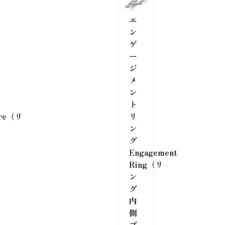
エ
ン
ゲ
ー
ジ
メ
ン
ト
ure（リ
リ
ン
グ
Engagement
Ring（リ
ン
グ
内
側
ブ