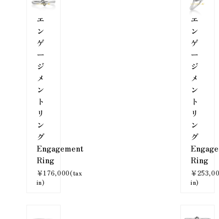
エ
エ
ン
ン
ゲ
ゲ
ー
ー
ジ
ジ
メ
メ
ン
ン
ト
ト
リ
リ
ン
ン
グ
グ
Engagement
Engage
Ring
Ring
￥176,000(tax
￥253,00
in)
in)