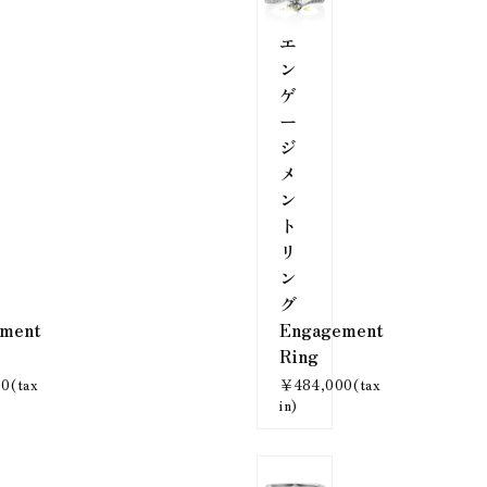
エ
ン
ゲ
ー
ジ
メ
ン
ト
リ
ン
グ
ment
Engagement
Ring
0(tax
￥484,000(tax
in)