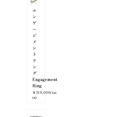
エ
ン
ゲ
ー
ジ
メ
ン
ト
リ
ン
グ
Engagement
Ring
￥319,000(tax
in)