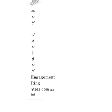
エ
ン
ゲ
ー
ジ
メ
ン
ト
リ
ン
グ
Engagement
Ring
￥363,000(tax
in)