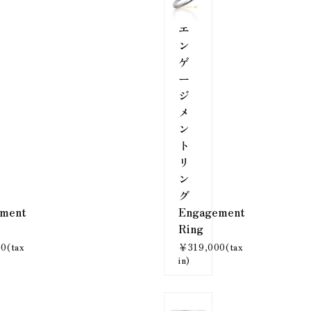
エ
ン
ゲ
ー
ジ
メ
ン
ト
リ
ン
グ
ment
Engagement
Ring
0(tax
￥319,000(tax
in)