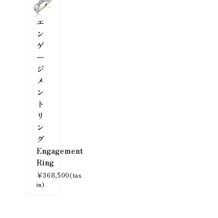
エ
ン
ゲ
ー
ジ
メ
ン
ト
リ
ン
グ
Engagement
Ring
￥368,500(tax
in)