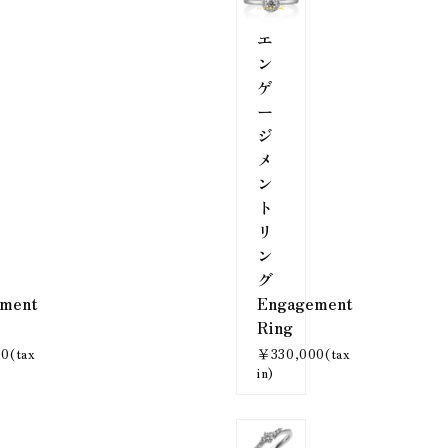
エ
ン
ゲ
ー
ジ
メ
ン
ト
リ
ン
グ
ment
Engagement
Ring
0(tax
￥330,000(tax
in)