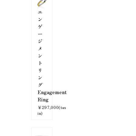
エ
ン
ゲ
ー
ジ
メ
ン
ト
リ
ン
グ
Engagement
Ring
￥297,000(tax
in)