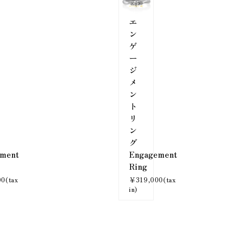
エ
ン
ゲ
ー
ジ
メ
ン
ト
リ
ン
グ
ment
Engagement
Ring
0(tax
￥319,000(tax
in)